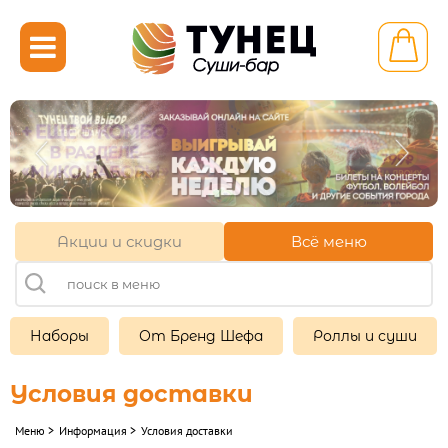

Калининград ул.
Шахматная 2
+7 (921) 710-12-15
+7 (4012) 52-12-15
Акции и скидки
Всё меню
11:00-22:00
Другой ресторан
Наборы
От Бренд Шефа
Роллы и суши
Личный кабинет
Франшиза
Условия доставки
Меню
>
Информация
>
Условия доставки
НАБОРЫ