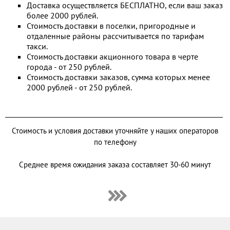

Доставка осуществляется БЕСПЛАТНО, если ваш заказ
более 2000 рублей.
ГОРЯЧИЕ НАБОРЫ
Стоимость доставки в поселки, пригородные и
ХОЛОДНЫЕ НАБОРЫ
ОТ БРЕНД ШЕФА
МИКС НАБОРЫ
отдаленные районы рассчитывается по тарифам
такси.
Стоимость доставки акционного товара в черте
города - от 250 рублей.
РОЛЛЫ И СУШИ

Стоимость доставки заказов, сумма которых менее
2000 рублей - от 250 рублей.
СУШИ
РОЛЛЫ БЕЗ РИСА
ВОК
ЗАПЕЧЕННЫЕ РОЛЛЫ
ХОЛОДНЫЕ РОЛЛЫ
Стоимость и условия доставки уточняйте у наших операторов
ПИЦЦА
по телефону
Среднее время ожидания заказа составляет 30-60 минут
САЛАТЫ И ГОРЯЧЕЕ
ОНИГИРИ